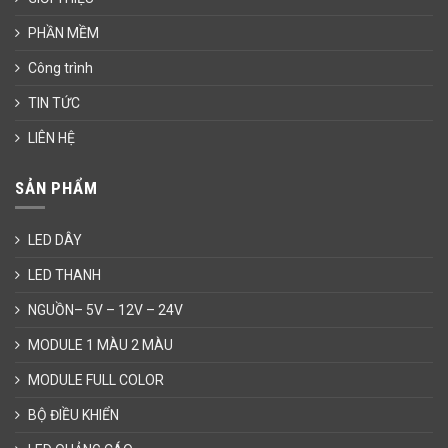
PHẦN MỀM
Công trình
TIN TỨC
LIÊN HỆ
SẢN PHẨM
LED DÂY
LED THANH
NGUỒN– 5V – 12V – 24V
MODULE 1 MÀU 2 MÀU
MODULE FULL COLOR
BỘ ĐIỀU KHIỂN