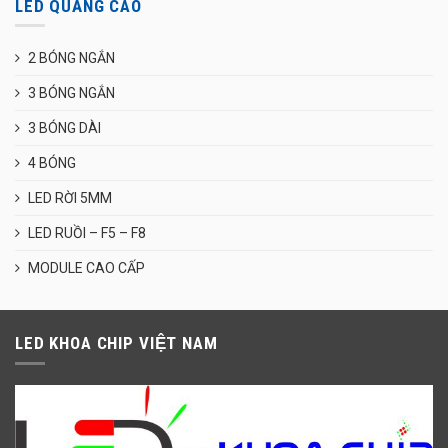
LED QUẢNG CÁO
2 BÓNG NGẮN
3 BÓNG NGẮN
3 BÓNG DÀI
4 BÓNG
LED RỜI 5MM
LED RUỒI – F5 – F8
MODULE CAO CẤP
LED KHOA CHIP VIỆT NAM