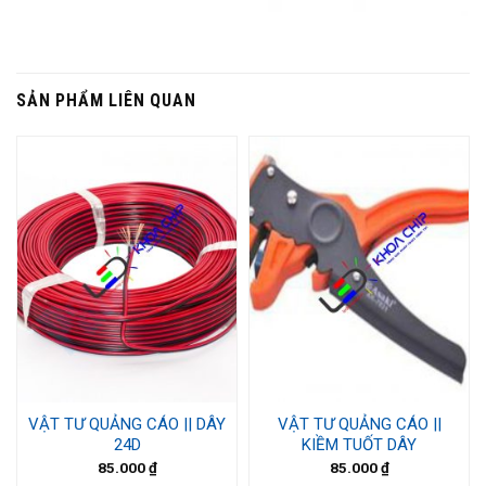
SẢN PHẨM LIÊN QUAN
VẬT TƯ QUẢNG CÁO || DÂY
VẬT TƯ QUẢNG CÁO ||
24D
KIỀM TUỐT DÂY
85.000
₫
85.000
₫