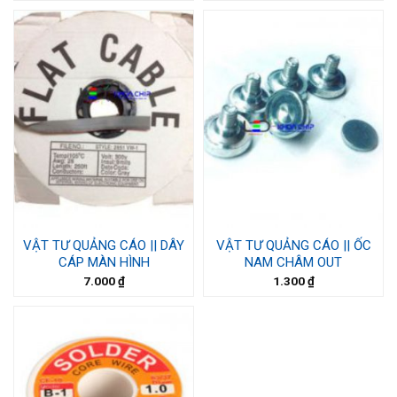
VẬT TƯ QUẢNG CÁO || DÂY
VẬT TƯ QUẢNG CÁO || ỐC
CÁP MÀN HÌNH
NAM CHÂM OUT
7.000
₫
1.300
₫