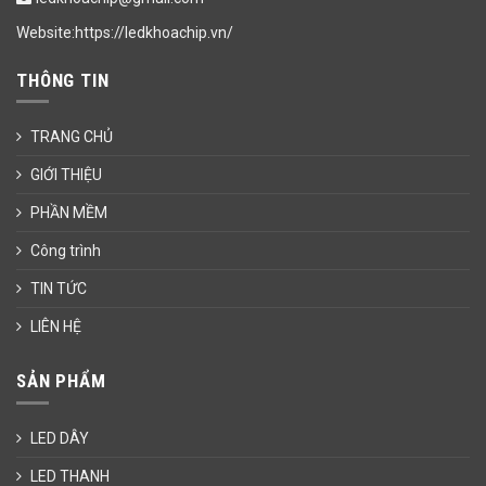
Website:https://ledkhoachip.vn/
THÔNG TIN
TRANG CHỦ
GIỚI THIỆU
PHẦN MỀM
Công trình
TIN TỨC
LIÊN HỆ
SẢN PHẨM
LED DÂY
LED THANH