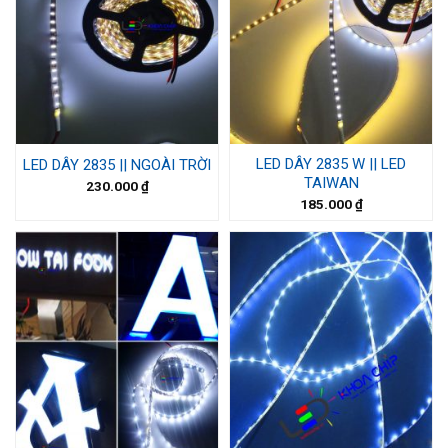
LED DÂY 2835 W || LED
LED DÂY 2835 || NGOÀI TRỜI
TAIWAN
230.000
₫
185.000
₫