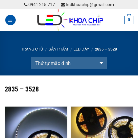
Skip
0941.215.717
ledkhoachip@gmail.com
to
content
0
TRANG CHỦ
SẢN PHẨM
LED DÂY
2835 – 3528
/
/
/
2835 – 3528