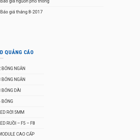
Báo giá nguồn phổ thông
Báo giá tháng 8-2017
ED QUẢNG CÁO
2 BÓNG NGẮN
3 BÓNG NGẮN
3 BÓNG DÀI
4 BÓNG
LED RỜI 5MM
LED RUỒI – F5 – F8
MODULE CAO CẤP