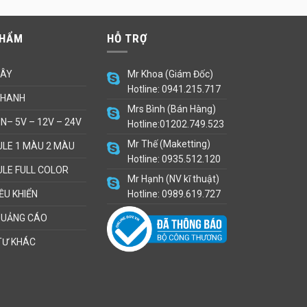
PHẨM
HỖ TRỢ
DÂY
Mr Khoa (Giám Đốc)
Hotline: 0941.215.717
THANH
Mrs Bình (Bán Hàng)
N– 5V – 12V – 24V
Hotline:01202.749.523
Mr Thế (Maketting)
LE 1 MÀU 2 MÀU
Hotline: 0935.512.120
LE FULL COLOR
Mr Hạnh (NV kĩ thuật)
ỀU KHIỂN
Hotline: 0989.619.727
QUẢNG CÁO
TƯ KHÁC