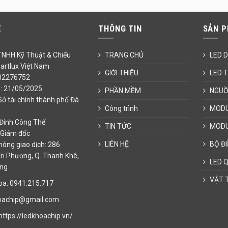
Ệ
THÔNG TIN
SẢN 
TNHH Kỹ Thuật & Chiếu
TRANG CHỦ
LED 
rtlux Việt Nam
GIỚI THIỆU
LED 
02276752
: 21/05/2025
PHẦN MỀM
NGUỒ
Sở tài chính thành phố Đà
Công trình
MODU
 Đinh Công Thế
TIN TỨC
MODU
 Giám đốc
LIÊN HỆ
BỘ ĐI
òng giao dịch: 286
ri Phương, Q. Thanh Khê,
LED 
ẵng
VẬT 
a: 0941.215.717
oachip@gmail.com
https://ledkhoachip.vn/