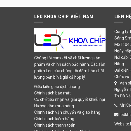
LED KHOA CHIP VIỆT NAM
LIÊN H
Công ty 
Sáng Sma
MST: 04
Ngày cấp
Nơi cấp: 
Chúng tôi cam kết về chất lượng sản
Nẵng
phẩm và chính sách bảo hành. Các sản
Đại diện:
phẩm Led của chúng tôi đảm bảo chất
Chức vụ:
lượng bền bỉ và giá cả hợp lý.
Văn ph
Điều kiện giao dịch chung
Nguyễn T
Chính sách bảo mật
Tp Đà N
Cơ chế tiếp nhận và giải quyết khiếu nại
Mr Kho
Hướng dẫn mua hàng
Chính sách vận chuyển và giao hàng
ledkh
Chính sách kiểm hàng
Website:
Chính sách thanh toán