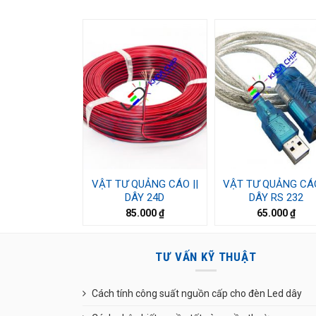
VẬT TƯ QUẢNG CÁO ||
VẬT TƯ QUẢNG CÁO
DÂY 24D
DÂY RS 232
85.000
₫
65.000
₫
TƯ VẤN KỸ THUẬT
Cách tính công suất nguồn cấp cho đèn Led dây