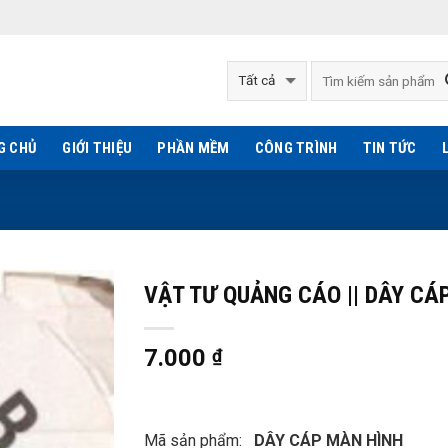
G CHỦ
GIỚI THIỆU
PHẦN MỀM
CÔNG TRÌNH
TIN TỨC
VẬT TƯ QUẢNG CÁO || DÂY CÁ
7.000
₫
Mã sản phẩm:
DÂY CÁP MÀN HÌNH