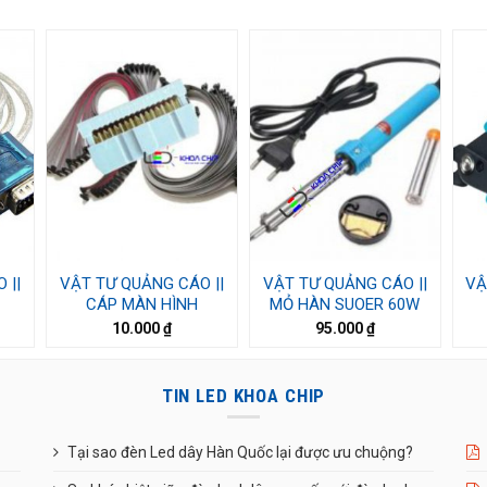
 ||
VẬT TƯ QUẢNG CÁO ||
VẬT TƯ QUẢNG CÁO ||
VẬ
CÁP MÀN HÌNH
MỎ HÀN SUOER 60W
10.000
₫
95.000
₫
TIN LED KHOA CHIP
Tại sao đèn Led dây Hàn Quốc lại được ưu chuộng?