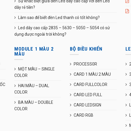
Sự khác biệt giữa đèn Led dây cao cấp với đèn Led
dây rẻ tiền?
Làm sao để biết đèn Led thanh có tốt không?
Led dây cao cấp 2835 – 5630 – 5050 – 5054 có sử
dụng được ngoài trời không?
MODULE 1 MÀU 2
BỘ ĐIỀU KHIỂN
L
MÀU
C
PROCESS0R
MỘT MÀU – SINGLE
CARD 1 MÀU 2 MÀU
COLOR
UỐC
CARD FULLCOLOR
HAI MÀU – DUAL
COLOR
CARD LED FULL
BA MÀU – DOUBLE
CARD LEDSIGN
COLOR
CARD RGB