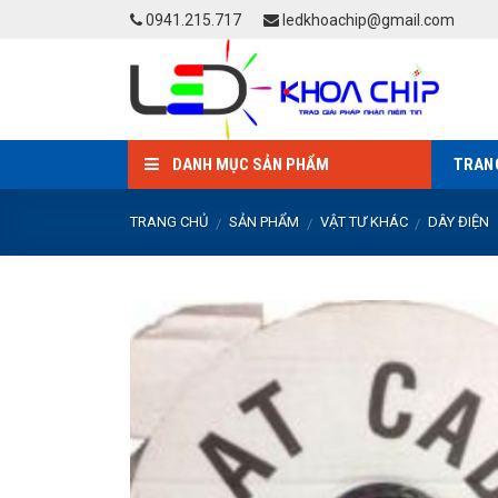
Skip
0941.215.717
ledkhoachip@gmail.com
to
content
DANH MỤC SẢN PHẨM
TRAN
TRANG CHỦ
SẢN PHẨM
VẬT TƯ KHÁC
DÂY ĐIỆN
/
/
/