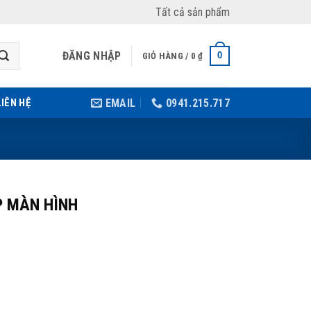
Tất cả sản phẩm
ĐĂNG NHẬP
0
GIỎ HÀNG /
0
₫
LIÊN HỆ
EMAIL
0941.215.717
P MÀN HÌNH