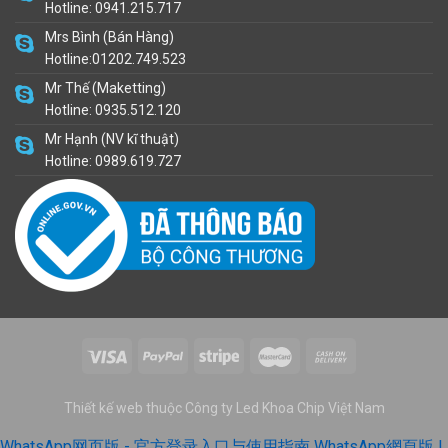
Hotline: 0941.215.717
Mrs Bình (Bán Hàng)
Hotline:01202.749.523
Mr Thế (Maketting)
Hotline: 0935.512.120
Mr Hạnh (NV kĩ thuật)
Hotline: 0989.619.727
Thiết kế web thuộc Công ty Led Khoa Chip Việt Nam
WhatsApp网页版 - 官方登录入口与使用指南
WhatsApp網頁版 |