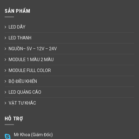
SẢN PHẨM
LED DÂY
LED THANH
NGUỒN– 5V – 12V – 24V
MODULE 1 MÀU 2 MÀU
MODULE FULL COLOR
BỘ ĐIỀU KHIỂN
LED QUẢNG CÁO
VẬT TƯ KHÁC
HỖ TRỢ
Mr Khoa (Giám Đốc)