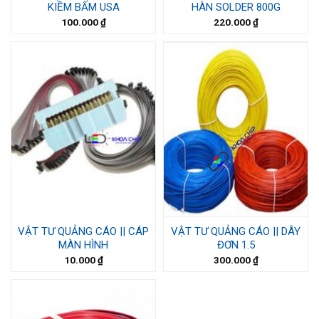
KIỀM BẤM USA
HÀN SOLDER 800G
100.000
₫
220.000
₫
VẬT TƯ QUẢNG CÁO || CÁP
VẬT TƯ QUẢNG CÁO || DÂY
MÀN HÌNH
ĐƠN 1.5
10.000
₫
300.000
₫