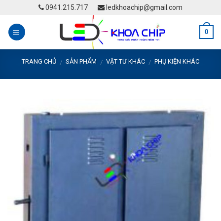
Skip
0941.215.717
ledkhoachip@gmail.com
to
content
0
TRANG CHỦ
SẢN PHẨM
VẬT TƯ KHÁC
PHỤ KIỆN KHÁC
/
/
/