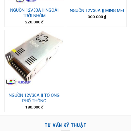
NGUỒN 12V33A || NGOÀI
NGUỒN 12V30A || MING MEI
TRỜI NHÔM
300.000
₫
220.000
₫
NGUỒN 12V30A || TỔ ONG
PHỔ THÔNG
180.000
₫
TƯ VẤN KỸ THUẬT