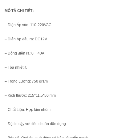
MÔ TẢ CHI TIẾT :
– Điện Áp vào: 110-220VAC
– Điện Áp đầu ra: DC12V
– Dòng điện ra: 0 ~ 40A
– Tỏa nhiệt ít.
– Trọng Lượng: 750 gram
– Kích thước: 215*11.5*50 mm
– Chất Liệu: Hợp kim nhôm
– Độ tin cậy với tiêu chuẩn dân dụng.
– Bảo vệ: Quá áp, quá dòng và bảo vệ ngắn mạch