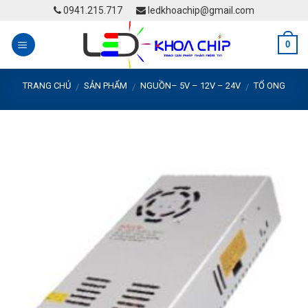
Skip
0941.215.717
ledkhoachip@gmail.com
to
content
0
TRANG CHỦ
SẢN PHẨM
NGUỒN– 5V – 12V – 24V
TỔ ONG
/
/
/