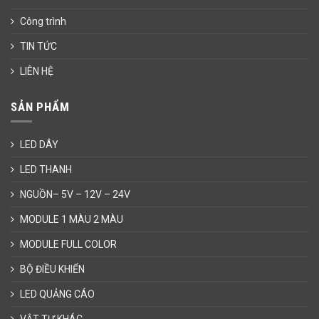
Công trình
TIN TỨC
LIÊN HỆ
SẢN PHẨM
LED DÂY
LED THANH
NGUỒN– 5V – 12V – 24V
MODULE 1 MÀU 2 MÀU
MODULE FULL COLOR
BỘ ĐIỀU KHIỂN
LED QUẢNG CÁO
VẬT TƯ KHÁC