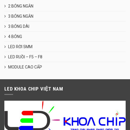
2 BÓNG NGẮN
3 BÓNG NGẮN
3 BÓNG DÀI
4 BÓNG
LED RỜI 5MM
LED RUỒI – F5 – F8
MODULE CAO CẤP
LED KHOA CHIP VIỆT NAM