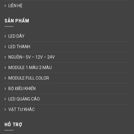
LIÊN HỆ
SẢN PHẨM
LED DÂY
LED THANH
NGUỒN– 5V – 12V – 24V
MODULE 1 MÀU 2 MÀU
MODULE FULL COLOR
BỘ ĐIỀU KHIỂN
LED QUẢNG CÁO
VẬT TƯ KHÁC
HỖ TRỢ