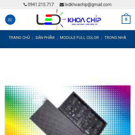
Skip
0941.215.717
ledkhoachip@gmail.com
to
content
0
TRANG CHỦ
SẢN PHẨM
MODULE FULL COLOR
TRONG NHÀ
/
/
/