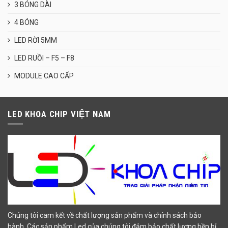
3 BÓNG DÀI
4 BÓNG
LED RỜI 5MM
LED RUỒI – F5 – F8
MODULE CAO CẤP
LED KHOA CHIP VIỆT NAM
Chúng tôi cam kết về chất lượng sản phẩm và chính sách bảo
hành. Các sản phẩm Led của chúng tôi đảm bảo chất lượng bền bỉ