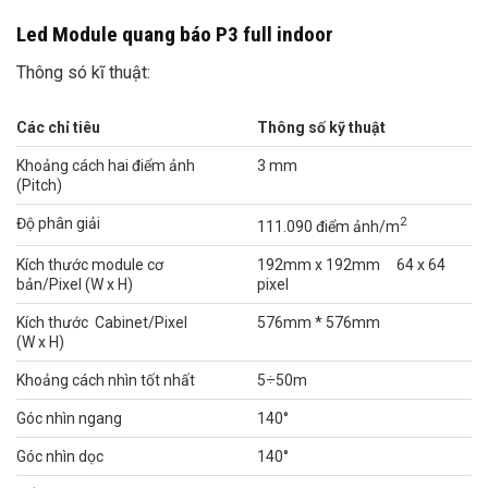
Led Module quang báo P3 full indoor
Thông só kĩ thuật:
Các ch
ỉ
tiêu
Thông số kỹ thuật
Khoảng cách hai điểm ảnh
3 mm
(Pitch)
2
Độ phân giải
111.090 điểm ảnh/m
Kích thước module cơ
192mm x 192mm 64 x 64
bản/Pixel (W x H)
pixel
Kích thước Cabinet/Pixel
576mm * 576mm
(W x H)
Khoảng cách nhìn tốt nhất
5÷50m
Góc nhìn ngang
140°
Góc nhìn dọc
140°