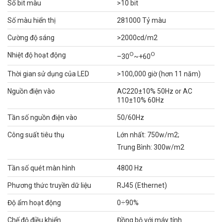
Số bit màu
>10 bit
Số màu hiển thị
281000 Tỷ màu
Cường độ sáng
>2000cd/m2
O
O
Nhiệt độ hoạt động
–30
~+60
Thời gian sử dụng của LED
>100,000 giờ (hơn 11 năm)
Nguồn điện vào
AC220±10% 50Hz or AC
110±10% 60Hz
Tần số nguồn điện vào
50/60Hz
Công suất tiêu thụ
Lớn nhất: 750w/m2;
Trung Bình: 300w/m2
Tần số quét màn hình
4800 Hz
Phương thức truyền dữ liệu
RJ45 (Ethernet)
Độ ẩm hoạt động
0÷90%
Chế độ điều khiển
Đồng bộ với máy tính