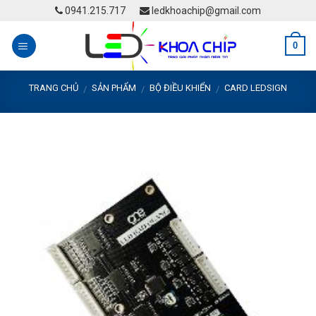
Skip
0941.215.717
ledkhoachip@gmail.com
to
content
0
TRANG CHỦ
SẢN PHẨM
BỘ ĐIỀU KHIỂN
CARD LEDSIGN
/
/
/