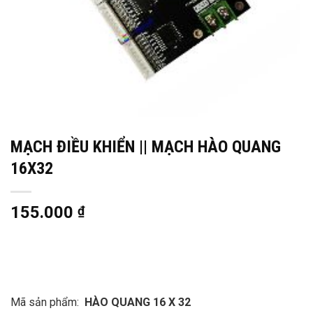
MẠCH ĐIỀU KHIỂN || MẠCH HÀO QUANG
16X32
155.000
₫
Mã sản phẩm:
HÀO QUANG 16 X 32