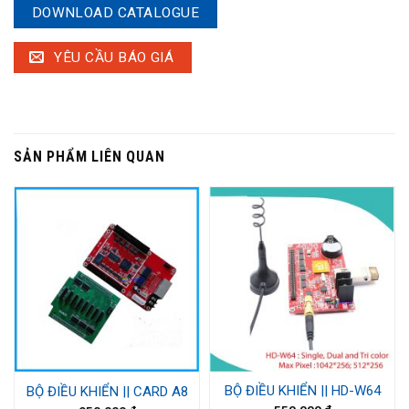
DOWNLOAD CATALOGUE
YÊU CẦU BÁO GIÁ
SẢN PHẨM LIÊN QUAN
BỘ ĐIỀU KHIỂN || HD-W64
BỘ ĐIỀU KHIỂN || CARD A8