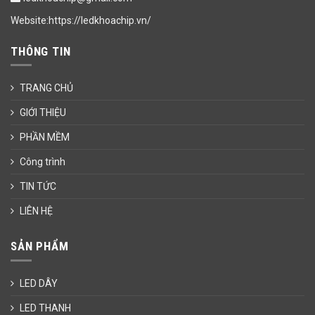
Website:https://ledkhoachip.vn/
THÔNG TIN
TRANG CHỦ
GIỚI THIỆU
PHẦN MỀM
Công trình
TIN TỨC
LIÊN HỆ
SẢN PHẨM
LED DÂY
LED THANH