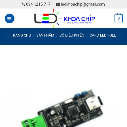
Skip
0941.215.717
ledkhoachip@gmail.com
to
content
0
TRANG CHỦ
SẢN PHẨM
BỘ ĐIỀU KHIỂN
CARD LED FULL
/
/
/