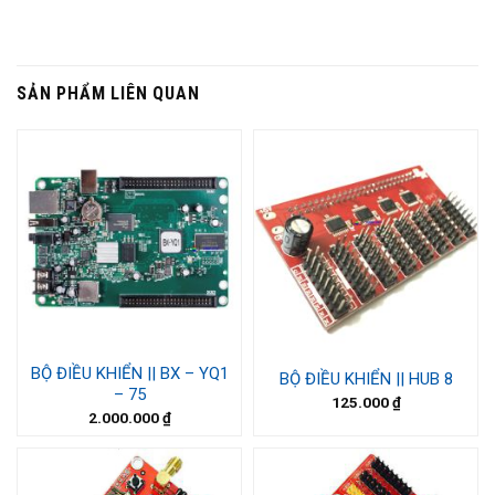
SẢN PHẨM LIÊN QUAN
BỘ ĐIỀU KHIỂN || BX – YQ1
BỘ ĐIỀU KHIỂN || HUB 8
– 75
125.000
₫
2.000.000
₫