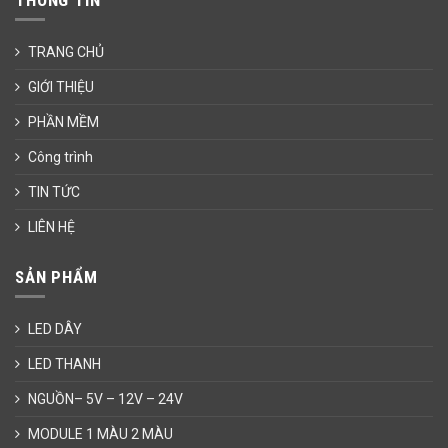
THÔNG TIN
TRANG CHỦ
GIỚI THIỆU
PHẦN MỀM
Công trình
TIN TỨC
LIÊN HỆ
SẢN PHẨM
LED DÂY
LED THANH
NGUỒN– 5V – 12V – 24V
MODULE 1 MÀU 2 MÀU