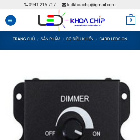
Skip
0941.215.717
ledkhoachip@gmail.com
to
content
0
TRANG CHỦ
SẢN PHẨM
BỘ ĐIỀU KHIỂN
CARD LEDSIGN
/
/
/