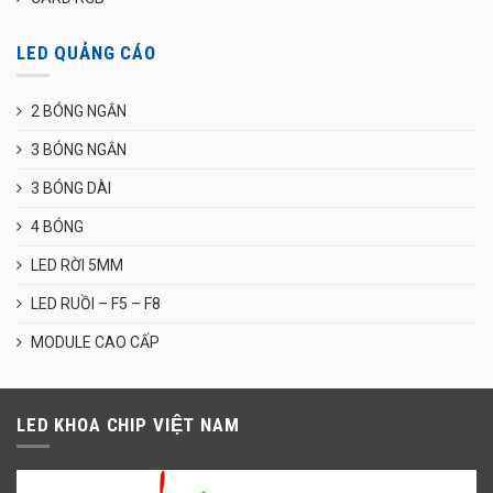
LED QUẢNG CÁO
2 BÓNG NGẮN
3 BÓNG NGẮN
3 BÓNG DÀI
4 BÓNG
LED RỜI 5MM
LED RUỒI – F5 – F8
MODULE CAO CẤP
LED KHOA CHIP VIỆT NAM