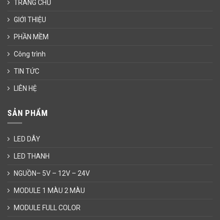
TRANG CHỦ
GIỚI THIỆU
PHẦN MỀM
Công trình
TIN TỨC
LIÊN HỆ
SẢN PHẨM
LED DÂY
LED THANH
NGUỒN– 5V – 12V – 24V
MODULE 1 MÀU 2 MÀU
MODULE FULL COLOR