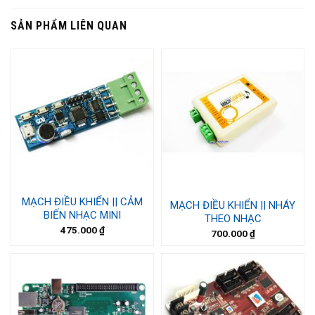
SẢN PHẨM LIÊN QUAN
MẠCH ĐIỀU KHIỂN || CẢM
MẠCH ĐIỀU KHIỂN || NHÁY
BIẾN NHẠC MINI
THEO NHẠC
475.000
₫
700.000
₫