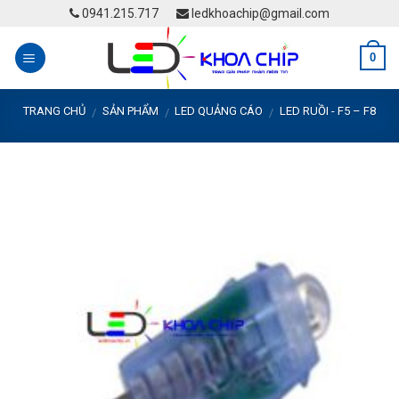
Skip
0941.215.717
ledkhoachip@gmail.com
to
content
0
TRANG CHỦ
SẢN PHẨM
LED QUẢNG CÁO
LED RUỒI - F5 – F8
/
/
/