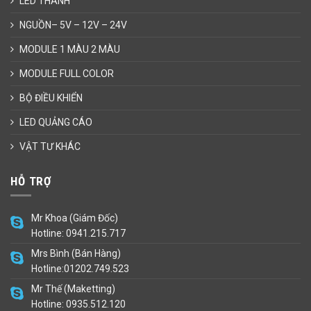
LED THANH
NGUỒN– 5V – 12V – 24V
MODULE 1 MÀU 2 MÀU
MODULE FULL COLOR
BỘ ĐIỀU KHIỂN
LED QUẢNG CÁO
VẬT TƯ KHÁC
HỖ TRỢ
Mr Khoa (Giám Đốc)
Hotline: 0941.215.717
Mrs Bình (Bán Hàng)
Hotline:01202.749.523
Mr Thế (Maketting)
Hotline: 0935.512.120