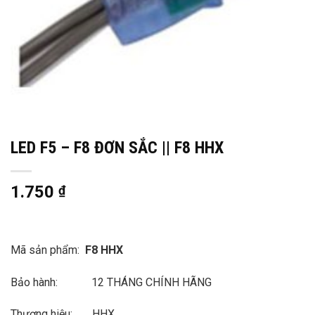
LED F5 – F8 ĐƠN SẮC || F8 HHX
1.750
₫
Mã sản phẩm:
F8 HHX
Bảo hành: 12 THÁNG CHÍNH HÃNG
Thương hiệu: HHX