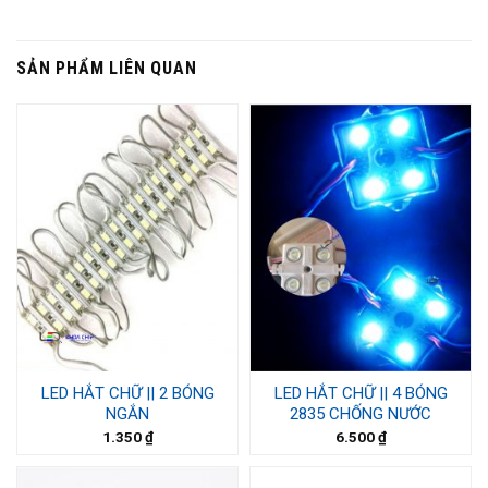
SẢN PHẨM LIÊN QUAN
LED HẮT CHỮ || 2 BÓNG
LED HẮT CHỮ || 4 BÓNG
NGẮN
2835 CHỐNG NƯỚC
1.350
₫
6.500
₫