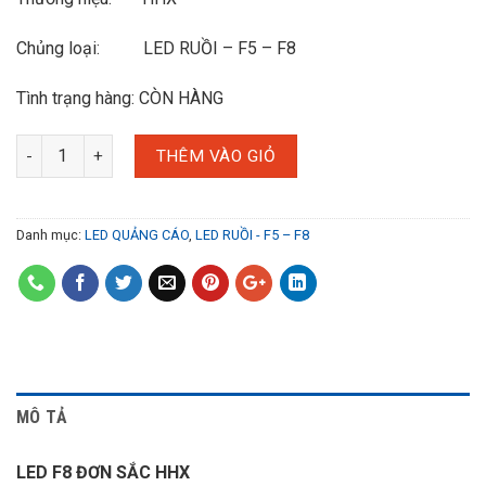
Chủng loại: LED RUỒI – F5 – F8
Tình trạng hàng: CÒN HÀNG
THÊM VÀO GIỎ
Danh mục:
LED QUẢNG CÁO
,
LED RUỒI - F5 – F8
MÔ TẢ
LED F8 ĐƠN SẮC HHX