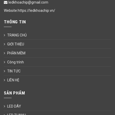
ledkhoachip@gmail.com
Website:https://ledkhoachip.vn/
THÔNG TIN
TRANG CHỦ
GIỚI THIỆU
PHẦN MỀM
Công trình
TIN TỨC
LIÊN HỆ
SẢN PHẨM
LED DÂY