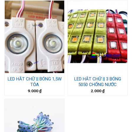
LED HẮT CHỮ || BÓNG 1,5W
LED HẮT CHỮ || 3 BÓNG
TỎA
5050 CHỐNG NƯỚC
9.000
₫
2.000
₫