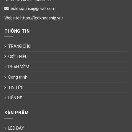
ledkhoachip@gmail.com
Website:https://ledkhoachip.vn/
THÔNG TIN
TRANG CHỦ
GIỚI THIỆU
PHẦN MỀM
Công trình
TIN TỨC
LIÊN HỆ
SẢN PHẨM
LED DÂY