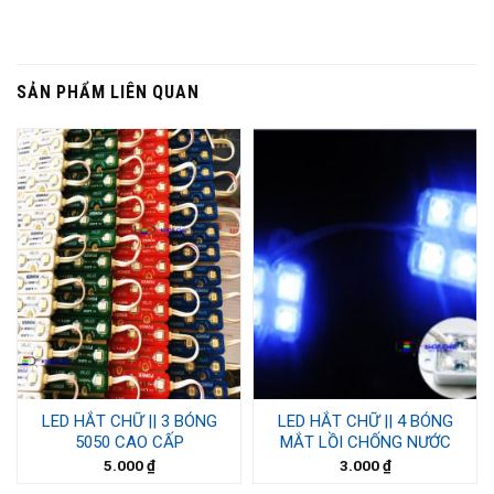
SẢN PHẨM LIÊN QUAN
LED HẮT CHỮ || 3 BÓNG
LED HẮT CHỮ || 4 BÓNG
5050 CAO CẤP
MẮT LỒI CHỐNG NƯỚC
5.000
₫
3.000
₫