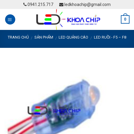
Skip
0941.215.717
ledkhoachip@gmail.com
to
content
0
TRANG CHỦ
SẢN PHẨM
LED QUẢNG CÁO
LED RUỒI - F5 – F8
/
/
/