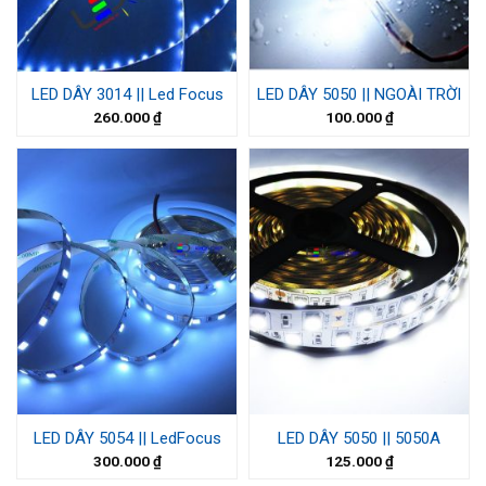
LED DÂY 3014 || Led Focus
LED DÂY 5050 || NGOÀI TRỜI
260.000
₫
100.000
₫
LED DÂY 5054 || LedFocus
LED DÂY 5050 || 5050A
300.000
₫
125.000
₫