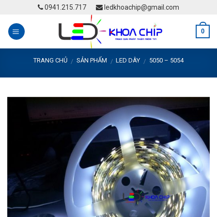
Skip
0941.215.717
ledkhoachip@gmail.com
to
content
0
TRANG CHỦ
SẢN PHẨM
LED DÂY
5050 – 5054
/
/
/