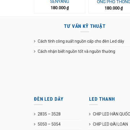
SENYANG
ONG PHỔ THÔN
180.000
₫
180.000
₫
TƯ VẤN KỸ THUẬT
Cách tính công suất nguồn cấp cho đèn Led dây
Cách nhận biết nguồn tốt và nguồn thường
ĐÈN LED DÂY
LED THANH
2835 – 3528
CHIP LED HÀN QUỐ
5050 – 5054
CHIP LED ĐÀI LOAN