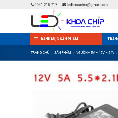
Skip
0941.215.717
ledkhoachip@gmail.com
to
content
DANH MỤC SẢN PHẨM
TRAN
TRANG CHỦ
SẢN PHẨM
NGUỒN– 5V – 12V – 24V
/
/
/