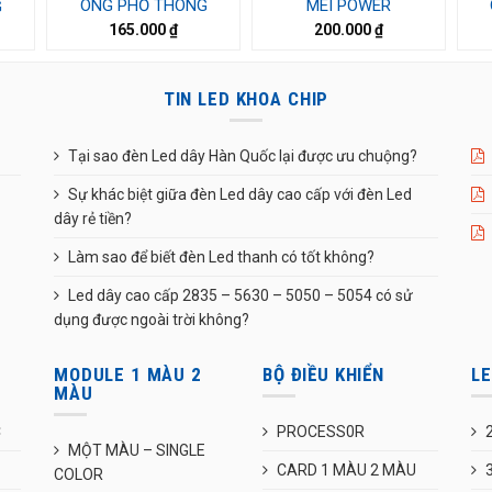
ONG PHỔ THÔNG
MEI POWER
G
165.000
₫
200.000
₫
TIN LED KHOA CHIP
Tại sao đèn Led dây Hàn Quốc lại được ưu chuộng?
Sự khác biệt giữa đèn Led dây cao cấp với đèn Led
dây rẻ tiền?
Làm sao để biết đèn Led thanh có tốt không?
Led dây cao cấp 2835 – 5630 – 5050 – 5054 có sử
dụng được ngoài trời không?
MODULE 1 MÀU 2
BỘ ĐIỀU KHIỂN
L
MÀU
C
PROCESS0R
MỘT MÀU – SINGLE
CARD 1 MÀU 2 MÀU
COLOR