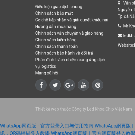
Văn ph
Điều kiện giao dịch chung
Nguyễn T
Chính sách bảo mật
Tp Đà N
Cơ chế tiếp nhận và giải quyết khiếu nại
Mr Kho
Hướng dẫn mua hàng
Chính sách vận chuyển và giao hàng
ledkh
Chính sách kiểm hàng
Website:
Chính sách thanh toán
Chính sách bảo hành và đổi trả
Phân định trách nhiệm cung ứng dịch
vụ logistics
Mạng xã hội
Thiết kế web thuộc Công ty Led Khoa Chip Việt Nam
WhatsApp网页版 - 官方登录入口与使用指南
WhatsApp網頁
訊，QR碼掃描登入教學
WhatsApp網頁版｜官方網頁版登入教