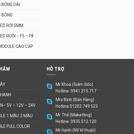
3 BÓNG DÀI
4 BÓNG
LED RỜI 5MM
LED RUỒI – F5 – F8
MODULE CAO CẤP
PHẨM
HỖ TRỢ
DÂY
Mr Khoa (Giám Đốc)
Hotline: 0941.215.717
THANH
Mrs Bình (Bán Hàng)
N– 5V – 12V – 24V
Hotline:01202.749.523
Mr Thế (Maketting)
LE 1 MÀU 2 MÀU
Hotline: 0935.512.120
LE FULL COLOR
Mr Hạnh (NV kĩ thuật)