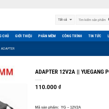
G CHỦ
GIỚI THIỆU
PHẦN MỀM
CÔNG TRÌNH
TIN TỨC
ADAPTER
ADAPTER 12V2A || YUEGANG 
110.000
₫
Mã sản phẩm: YG – 12V2A