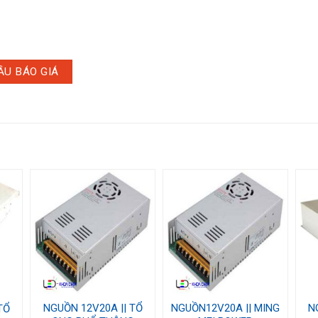
ẦU BÁO GIÁ
NGUỒN 12V20A || TỔ
NGUỒN12V20A || MING
N
TỔ