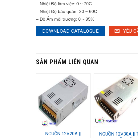
– Nhiệt Độ làm việc: 0 ~ 70C
– Nhiệt Độ bảo quản:-20 ~ 60C
– Độ Ẩm môi trường: 0 ~ 95%
DOWNLOAD CATALOGUE
YÊU C
SẢN PHẨM LIÊN QUAN
NGUỒN 12V20A ||
NGUỒN 12V30A || 