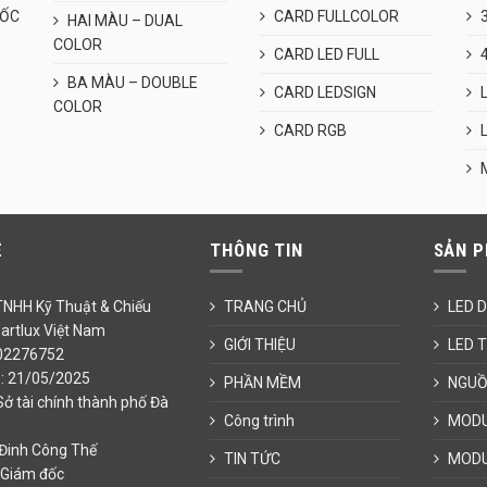
UỐC
CARD FULLCOLOR
HAI MÀU – DUAL
COLOR
CARD LED FULL
BA MÀU – DOUBLE
CARD LEDSIGN
COLOR
CARD RGB
Ệ
THÔNG TIN
SẢN 
TNHH Kỹ Thuật & Chiếu
TRANG CHỦ
LED 
rtlux Việt Nam
GIỚI THIỆU
LED 
02276752
: 21/05/2025
PHẦN MỀM
NGUỒ
Sở tài chính thành phố Đà
Công trình
MODU
 Đinh Công Thế
TIN TỨC
MODU
 Giám đốc