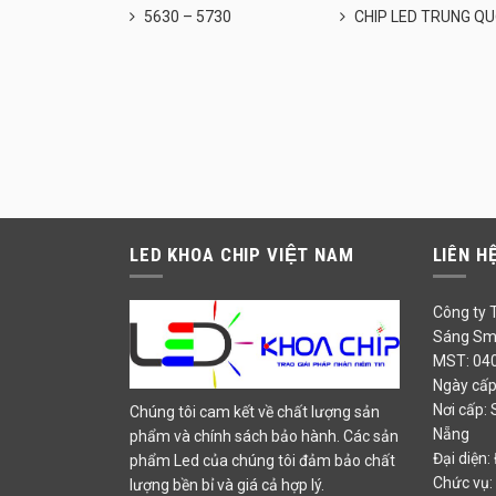
5630 – 5730
CHIP LED TRUNG Q
LED KHOA CHIP VIỆT NAM
LIÊN H
Công ty 
Sáng Sma
MST: 04
Ngày cấp
Nơi cấp: 
Chúng tôi cam kết về chất lượng sản
Nẵng
phẩm và chính sách bảo hành. Các sản
Đại diện:
phẩm Led của chúng tôi đảm bảo chất
Chức vụ:
lượng bền bỉ và giá cả hợp lý.